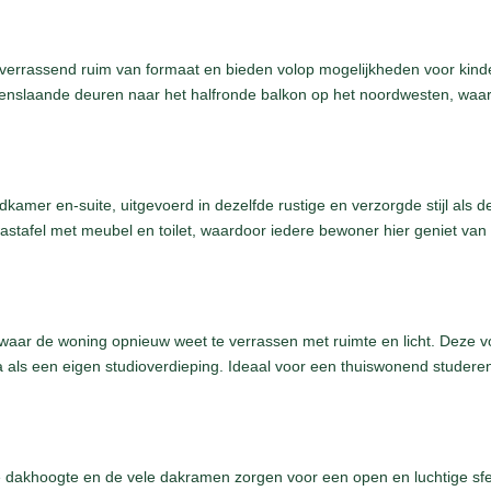
verrassend ruim van formaat en bieden volop mogelijkheden voor kinde
nslaande deuren naar het halfronde balkon op het noordwesten, waar 
kamer en-suite, uitgevoerd in dezelfde rustige en verzorgde stijl al
tafel met meubel en toilet, waardoor iedere bewoner hier geniet van z
waar de woning opnieuw weet te verrassen met ruimte en licht. Deze voll
a als een eigen studioverdieping. Ideaal voor een thuiswonend studerend
dakhoogte en de vele dakramen zorgen voor een open en luchtige sfeer