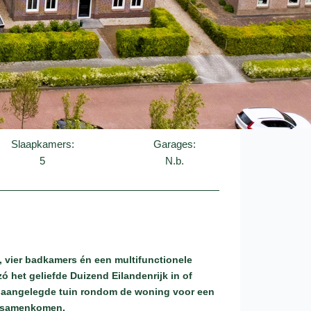
Slaapkamers:
Garages:
5
N.b.
s, vier badkamers én een multifunctionele
zó het geliefde Duizend Eilandenrijk in of
aai aangelegde tuin rondom de woning voor een
ze samenkomen.