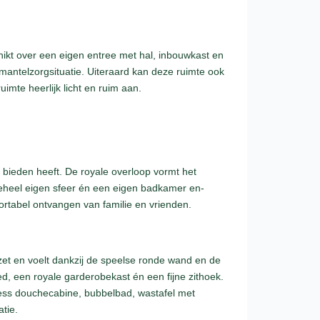
ikt over een eigen entree met hal, inbouwkast en
f mantelzorgsituatie. Uiteraard kan deze ruimte ook
imte heerlijk licht en ruim aan.
e bieden heeft. De royale overloop vormt het
geheel eigen sfeer én een eigen badkamer en-
fortabel ontvangen van familie en vrienden.
ezet en voelt dankzij de speelse ronde wand en de
d, een royale garderobekast én een fijne zithoek.
ness douchecabine, bubbelbad, wastafel met
tie.