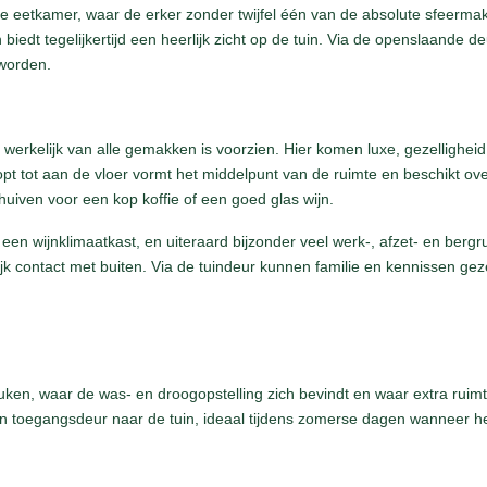
de eetkamer, waar de erker zonder twijfel één van de absolute sfeermak
biedt tegelijkertijd een heerlijk zicht op de tuin. Via de openslaande 
 worden.
 werkelijk van alle gemakken is voorzien. Hier komen luxe, gezelligheid 
opt tot aan de vloer vormt het middelpunt van de ruimte en beschikt ov
uiven voor een kop koffie of een goed glas wijn.
en wijnklimaatkast, en uiteraard bijzonder veel werk-, afzet- en berg
lijk contact met buiten. Via de tuindeur kunnen familie en kennissen gez
euken, waar de was- en droogopstelling zich bevindt en waar extra ruim
n toegangsdeur naar de tuin, ideaal tijdens zomerse dagen wanneer he