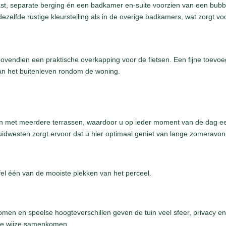
ast, separate berging én een badkamer en-suite voorzien van een bubbe
zelfde rustige kleurstelling als in de overige badkamers, wat zorgt voor
bovendien een praktische overkapping voor de fietsen. Een fijne toevoegi
van het buitenleven rondom de woning.
 met meerdere terrassen, waardoor u op ieder moment van de dag een fi
uidwesten zorgt ervoor dat u hier optimaal geniet van lange zomeravon
fel één van de mooiste plekken van het perceel.
men en speelse hoogteverschillen geven de tuin veel sfeer, privacy en e
eke wijze samenkomen.