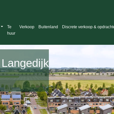
Te
Verkoop
Buitenland
Discrete verkoop & opdrach
huur
 Langedijk