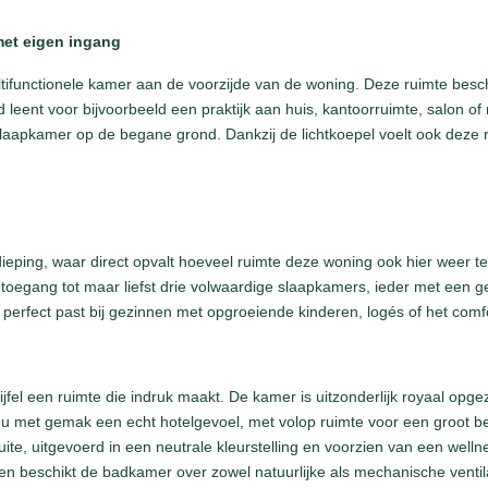
met eigen ingang
tifunctionele kamer aan de voorzijde van de woning. Deze ruimte besch
d leent voor bijvoorbeeld een praktijk aan huis, kantoorruimte, salon o
slaapkamer op de begane grond. Dankzij de lichtkoepel voelt ook deze ru
erdieping, waar direct opvalt hoeveel ruimte deze woning ook hier weer t
 toegang tot maar liefst drie volwaardige slaapkamers, ieder met een 
en perfect past bij gezinnen met opgroeiende kinderen, logés of het com
fel een ruimte die indruk maakt. De kamer is uitzonderlijk royaal opg
t u met gemak een echt hotelgevoel, met volop ruimte voor een groot be
te, uitgevoerd in een neutrale kleurstelling en voorzien van een well
en beschikt de badkamer over zowel natuurlijke als mechanische ventila