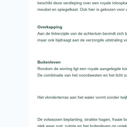
beschikt deze verdieping over een royale inloopk
meubel en spiegelkast. Ook hier is gekozen voor de
Overkapping
Aan de linkerzijde van de achtertuin bevindt zich 
maar ook bijdraagt aan de verzorgde uitstraling 
Buitenleven
Rondom de woning ligt een royale aangelegde tuin
De combinatie van het noordwesten en het licht z
Het vlonderterras aan het water vormt zonder twij
De volwassen beplanting, strakke hagen, fraaie bo
plek waar rust, ruimte en het buitenleven op uni