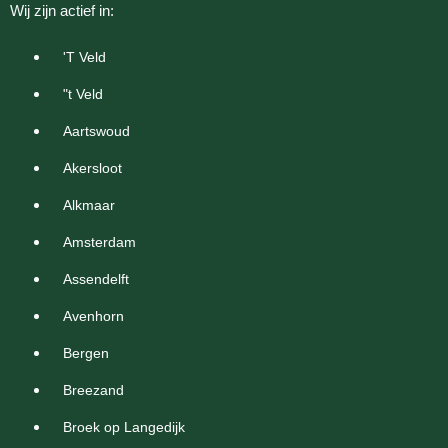
Wij zijn actief in:
'T Veld
"t Veld
Aartswoud
Akersloot
Alkmaar
Amsterdam
Assendelft
Avenhorn
Bergen
Breezand
Broek op Langedijk