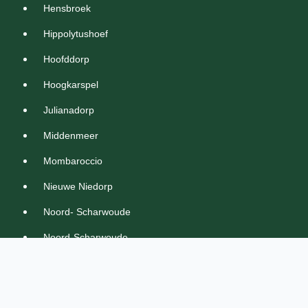
Hensbroek
Hippolytushoef
Hoofddorp
Hoogkarspel
Julianadorp
Middenmeer
Mombaroccio
Nieuwe Niedorp
Noord- Scharwoude
Noord-Scharwoude
Obdam
Oosthuizen