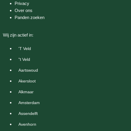
Privacy
Over ons
Panden zoeken
Wij zijn actief in:
'T Veld
"t Veld
Aartswoud
Akersloot
Alkmaar
Amsterdam
Assendelft
Avenhorn