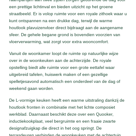
een prettige lichtinval en bieden uitzicht op het groene
straatbeeld. Er is volop ruimte voor een royale zithoek waar u
kunt ontspannen na een drukke dag, terwijl de warme
houtlook plavuizenvloer direct bijdraagt aan de aangename
sfeer. De gehele begane grond is bovendien voorzien van
vloerverwarming, wat zorgt voor extra wooncomfort.
Vanuit de woonkamer loopt de ruimte op natuurlijke wijze
over in de woonkeuken aan de achterzijde. De royale
opstelling biedt alle ruimte voor een grote eettafel waar
uitgebreid tafelen, huiswerk maken of een gezellige
spelletjesavond automatisch een onderdeel van de dag of
weekend gaan worden.
De L-vormige keuken heeft een warme uitstraling dankzij de
houtlook fronten in combinatie met het lichte composiet
werkblad. Daarnaast beschikt deze over een Quooker,
inductiekookplaat, veel bergruimte en een fraaie zwarte
designafzuigkap die direct in het oog springt. De
terrasdeuren verbinden de woonkeuken met de achtertuin,