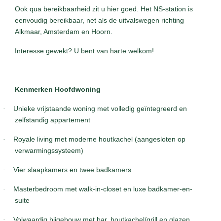
Ook qua bereikbaarheid zit u hier goed. Het NS-station is
eenvoudig bereikbaar, net als de uitvalswegen richting
Alkmaar, Amsterdam en Hoorn.
Interesse gewekt? U bent van harte welkom!
Kenmerken Hoofdwoning
·
Unieke vrijstaande woning met volledig geïntegreerd en
zelfstandig appartement
·
Royale living met moderne houtkachel (aangesloten op
verwarmingssysteem)
·
Vier slaapkamers en twee badkamers
·
Masterbedroom met walk-in-closet en luxe badkamer-en-
suite
·
Volwaardig bijgebouw met bar, houtkachel/grill en glazen