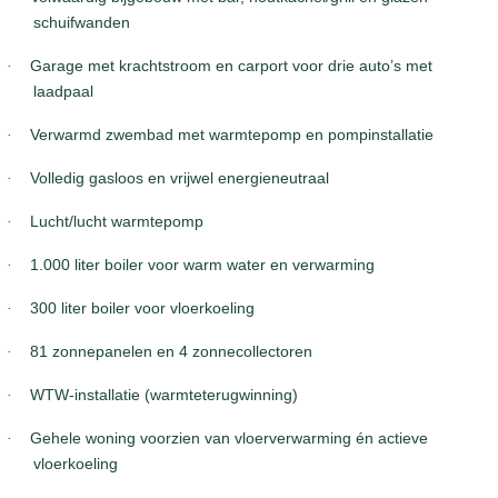
schuifwanden
·
Garage met krachtstroom en carport voor drie auto’s met
laadpaal
·
Verwarmd zwembad met warmtepomp en pompinstallatie
·
Volledig gasloos en vrijwel energieneutraal
·
Lucht/lucht warmtepomp
·
1.000 liter boiler voor warm water en verwarming
·
300 liter boiler voor vloerkoeling
·
81 zonnepanelen en 4 zonnecollectoren
·
WTW-installatie (warmteterugwinning)
·
Gehele woning voorzien van vloerverwarming én actieve
vloerkoeling