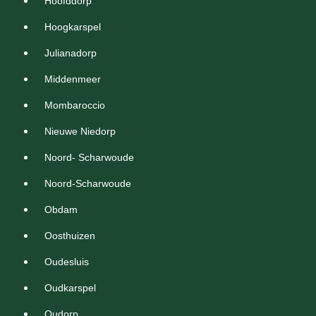
Hoofddorp
Hoogkarspel
Julianadorp
Middenmeer
Mombaroccio
Nieuwe Niedorp
Noord- Scharwoude
Noord-Scharwoude
Obdam
Oosthuizen
Oudesluis
Oudkarspel
Oudorp