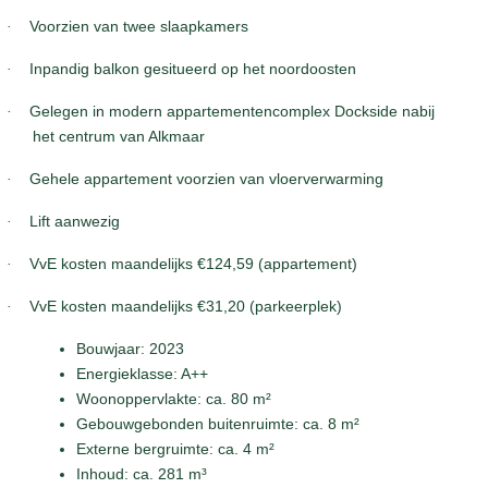
·
Voorzien van twee slaapkamers
·
Inpandig balkon gesitueerd op het noordoosten
·
Gelegen in modern appartementencomplex Dockside nabij
het centrum van Alkmaar
·
Gehele appartement voorzien van vloerverwarming
·
Lift aanwezig
·
VvE kosten maandelijks €124,59 (appartement)
·
VvE kosten maandelijks €31,20 (parkeerplek)
Bouwjaar: 2023
Energieklasse: A++
Woonoppervlakte: ca.
80
m²
Gebouwgebonden buitenruimte: ca. 8 m²
Externe bergruimte: ca. 4 m²
Inhoud: ca. 281 m³