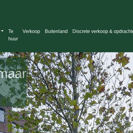
Te
Verkoop
Buitenland
Discrete verkoop & opdrach
huur
kmaar