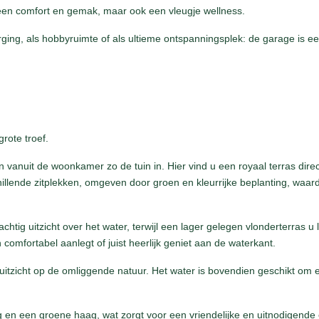
een comfort en gemak, maar ook een vleugje wellness.
erging, als hobbyruimte of als ultieme ontspanningsplek: de garage is 
rote troef.
vanuit de woonkamer zo de tuin in. Hier vind u een royaal terras direct
illende zitplekken, omgeven door groen en kleurrijke beplanting, waard
htig uitzicht over het water, terwijl een lager gelegen vlonderterras u l
 comfortabel aanlegt of juist heerlijk geniet aan de waterkant.
d uitzicht op de omliggende natuur. Het water is bovendien geschikt om 
ng en een groene haag, wat zorgt voor een vriendelijke en uitnodigende