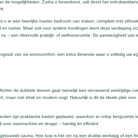
 van de mogelijkheden. Zodra u bovenkomt, valt direct het indrukwekkend
ft.
kunt u er een heerlijke master bedroom van maken, compleet met zithoek
d en ruimte. Maar ook voor andere invullingen leent deze verdieping zic
nu – een sfeervolle praktijk- of wellnessruimte. De aanwezigheid van 
lengstuk van uw wooncomfort, een extra dimensie waar u volledig uw ei
Achter de dubbele deuren gaat namelijk een verrassend veelzijdige ru
h, maar ook strak en modern oogt. Natuurlijk is dit de ideale plek voor
wanden zijn praktische kasten geplaatst, waardoor er volop bergruimte i
k voor wasmachine en droger – handig én efficiënt.
ngebouwde sauna. Hoe luxe is het om na een drukke werkdag of een fri