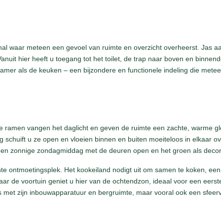
hal waar meteen een gevoel van ruimte en overzicht overheerst. Jas aan 
Vanuit hier heeft u toegang tot het toilet, de trap naar boven en binne
mer als de keuken – een bijzondere en functionele indeling die meteen
te ramen vangen het daglicht en geven de ruimte een zachte, warme g
g schuift u ze open en vloeien binnen en buiten moeiteloos in elkaar 
 een zonnige zondagmiddag met de deuren open en het groen als decor
e ontmoetingsplek. Het kookeiland nodigt uit om samen te koken, een 
 de voortuin geniet u hier van de ochtendzon, ideaal voor een eerste ko
h is met zijn inbouwapparatuur en bergruimte, maar vooral ook een sfee