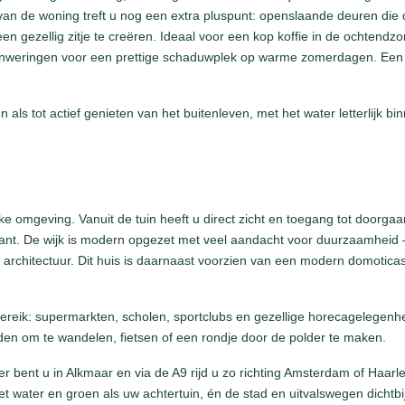
 van de woning treft u nog een extra pluspunt: openslaande deuren die 
en gezellig zitje te creëren. Ideaal voor een kop koffie in de ochtendz
onweringen voor een prettige schaduwplek op warme zomerdagen. Een
 als tot actief genieten van het buitenleven, met het water letterlijk b
ke omgeving. Vanuit de tuin heeft u direct zicht en toegang tot doorgaa
nt. De wijk is modern opgezet met veel aandacht voor duurzaamheid 
 architectuur. Dit huis is daarnaast voorzien van een modern domot
ereik: supermarkten, scholen, sportclubs en gezellige horecagelegenhe
eden om te wandelen, fietsen of een rondje door de polder te maken.
er bent u in Alkmaar en via de A9 rijd u zo richting Amsterdam of Haa
water en groen als uw achtertuin, én de stad en uitvalswegen dichtbij