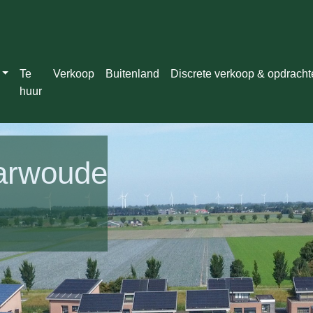
Te
Verkoop
Buitenland
Discrete verkoop & opdrach
huur
harwoude