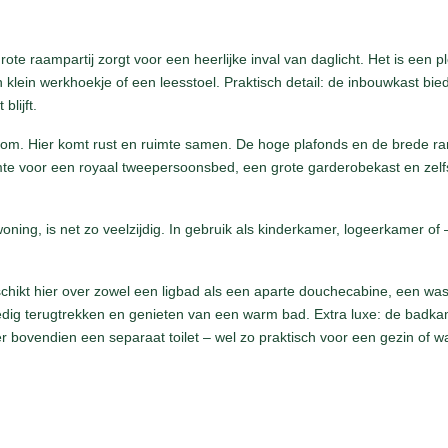
rote raampartij zorgt voor een heerlijke inval van daglicht. Het is een p
 klein werkhoekje of een leesstoel. Praktisch detail: de inbouwkast bie
blijft.
room. Hier komt rust en ruimte samen. De hoge plafonds en de brede r
uimte voor een royaal tweepersoonsbed, een grote garderobekast en zelf
ng, is net zo veelzijdig. In gebruik als kinderkamer, logeerkamer of –
ikt hier over zowel een ligbad als een aparte douchecabine, een wasta
olledig terugtrekken en genieten van een warm bad. Extra luxe: de badk
r bovendien een separaat toilet – wel zo praktisch voor een gezin of 