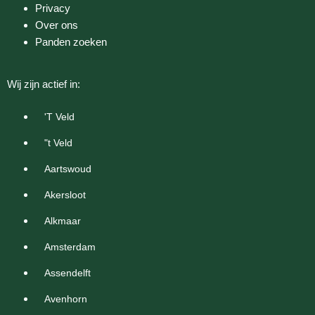
Privacy
Over ons
Panden zoeken
Wij zijn actief in:
'T Veld
"t Veld
Aartswoud
Akersloot
Alkmaar
Amsterdam
Assendelft
Avenhorn