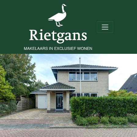
Paradijsvogel 17
Heerhugowaard
Verkocht