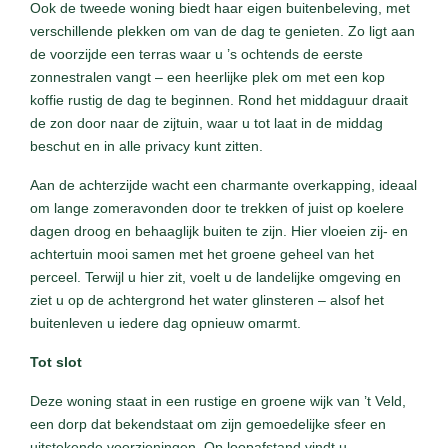
Ook de tweede woning biedt haar eigen buitenbeleving, met
verschillende plekken om van de dag te genieten. Zo ligt aan
de voorzijde een terras waar u ’s ochtends de eerste
zonnestralen vangt – een heerlijke plek om met een kop
koffie rustig de dag te beginnen. Rond het middaguur draait
de zon door naar de zijtuin, waar u tot laat in de middag
beschut en in alle privacy kunt zitten.
Aan de achterzijde wacht een charmante overkapping, ideaal
om lange zomeravonden door te trekken of juist op koelere
dagen droog en behaaglijk buiten te zijn. Hier vloeien zij- en
achtertuin mooi samen met het groene geheel van het
perceel. Terwijl u hier zit, voelt u de landelijke omgeving en
ziet u op de achtergrond het water glinsteren – alsof het
buitenleven u iedere dag opnieuw omarmt.
Tot slot
Deze woning staat in een rustige en groene wijk van ’t Veld,
een dorp dat bekendstaat om zijn gemoedelijke sfeer en
uitstekende voorzieningen. Op loopafstand vindt u