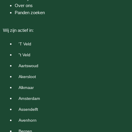
Over ons
Panden zoeken
Wij zijn actief in:
'T Veld
"t Veld
Aartswoud
Akersloot
Alkmaar
Amsterdam
Assendelft
Avenhorn
Bergen