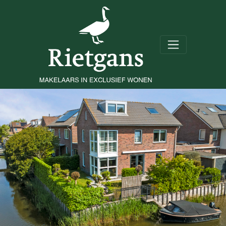
Schoenmakersloot 22
Broek op Langedijk
Prijs op aanvraag