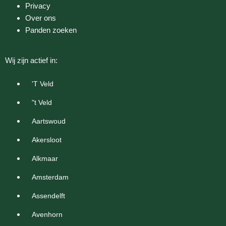
Privacy
Over ons
Panden zoeken
Wij zijn actief in:
'T Veld
"t Veld
Aartswoud
Akersloot
Alkmaar
Amsterdam
Assendelft
Avenhorn