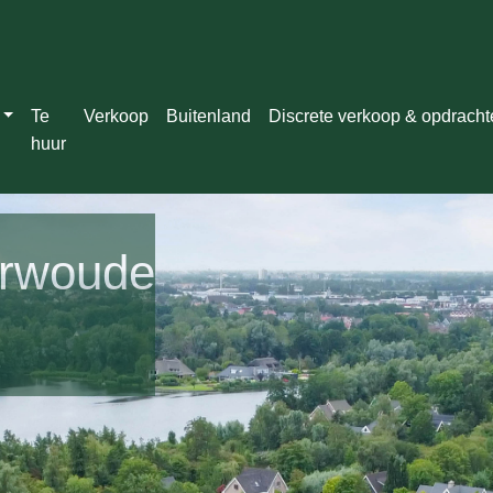
Te
Verkoop
Buitenland
Discrete verkoop & opdrach
huur
arwoude