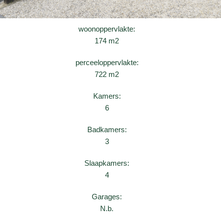
woonoppervlakte:
174 m2
perceeloppervlakte:
722 m2
Kamers:
6
Badkamers:
3
Slaapkamers:
4
Garages:
N.b.