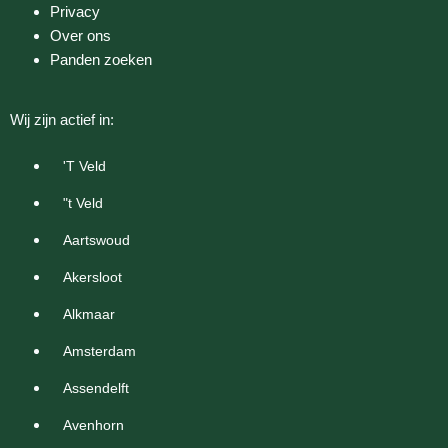
Privacy
Over ons
Panden zoeken
Wij zijn actief in:
'T Veld
"t Veld
Aartswoud
Akersloot
Alkmaar
Amsterdam
Assendelft
Avenhorn