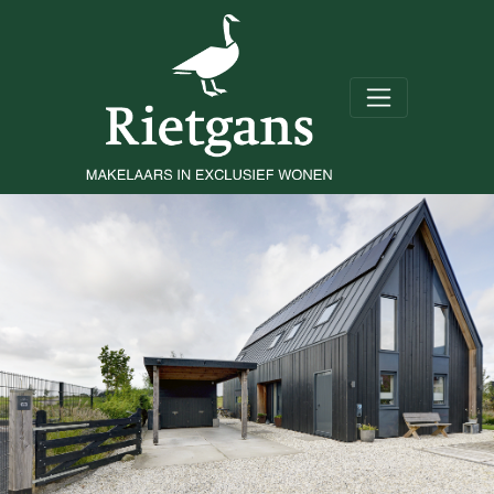
Vrederiksakker 63
Heerhugowaard
Prijs op aanvraag