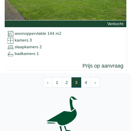
Verkocht
woonoppervlakte 144 m2
kamers 3
slaapkamers 2
badkamers 1
Prijs op aanvraag
‹
1
2
3
4
›