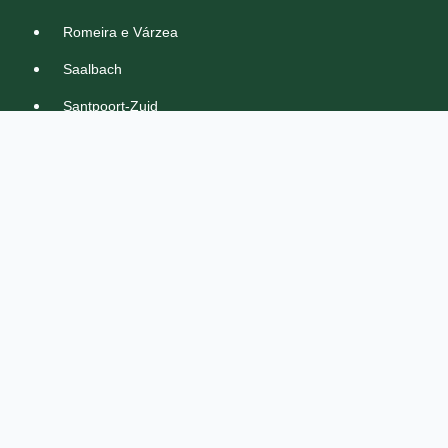
Romeira e Várzea
Saalbach
Santpoort-Zuid
Schagen
Schoorl
Sint Pancras
Stompetoren
Tuitenhorn
Twisk
Uitgeest
Ursem
Venhuizen