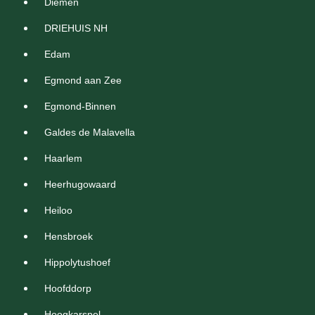
Diemen
DRIEHUIS NH
Edam
Egmond aan Zee
Egmond-Binnen
Galdes de Malavella
Haarlem
Heerhugowaard
Heiloo
Hensbroek
Hippolytushoef
Hoofddorp
Hoogkarspel