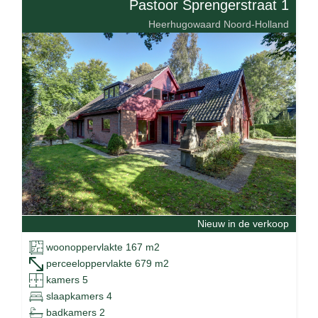
Pastoor Sprengerstraat 1
Heerhugowaard Noord-Holland
Nieuw in de verkoop
woonoppervlakte 167 m2
perceeloppervlakte 679 m2
kamers 5
slaapkamers 4
badkamers 2