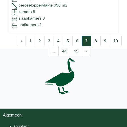
perceeloppervlakte 990 m2
kamers 5
slaapkamers 3
badkamers 1
‹
1
2
3
4
5
6
7
8
9
10
...
44
45
›
Algemeen:
Contact