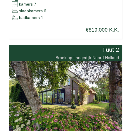
kamers 7
slaapkamers 6
badkamers 1
€819.000 K.K.
Fuut 2
Broek op Langedijk Noord Holland