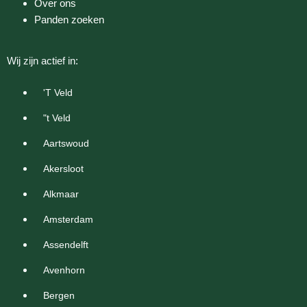
Over ons
Panden zoeken
Wij zijn actief in:
'T Veld
"t Veld
Aartswoud
Akersloot
Alkmaar
Amsterdam
Assendelft
Avenhorn
Bergen