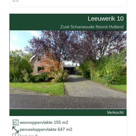
Leeuwerik 10
Zuid-Scharwoude Noord-Holland
Verkocht
woonoppervlakte 155 m2
perceeloppervlakte 647 m2