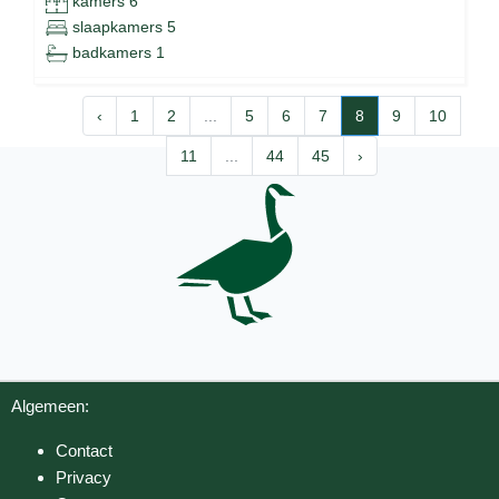
kamers 6
slaapkamers 5
badkamers 1
‹
1
2
...
5
6
7
8
9
10
11
...
44
45
›
Algemeen:
Contact
Privacy