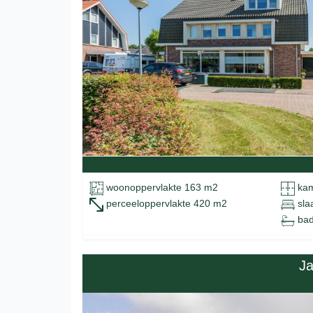
woonoppervlakte 163 m2
kam
perceeloppervlakte 420 m2
sla
bad
Ja