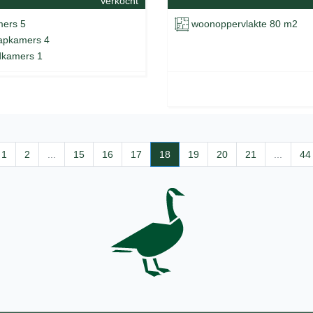
Verkocht
ers 5
woonoppervlakte 80 m2
apkamers 4
kamers 1
1
2
...
15
16
17
18
19
20
21
...
44