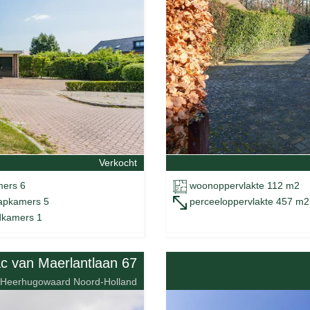
Verkocht
ers 6
woonoppervlakte 112 m2
apkamers 5
perceeloppervlakte 457 m2
kamers 1
c van Maerlantlaan 67
Heerhugowaard Noord-Holland