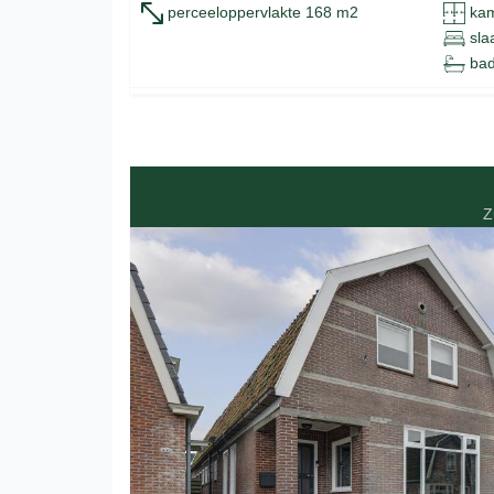
perceeloppervlakte 168 m2
kam
sla
bad
Z