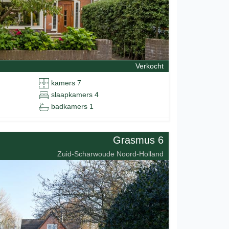
Verkocht
kamers 7
slaapkamers 4
badkamers 1
Grasmus 6
Zuid-Scharwoude Noord-Holland