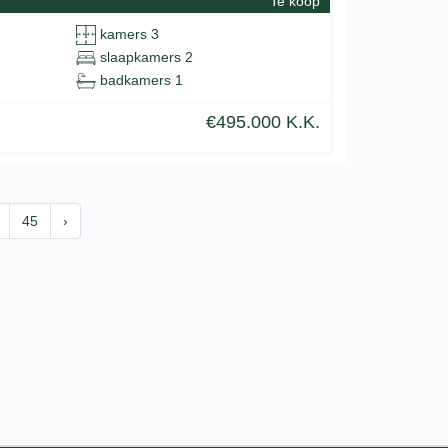
Te koop
kamers 3
slaapkamers 2
badkamers 1
€495.000 K.K.
45
›