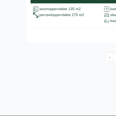
woonoppervlakte 135 m2
kam
perceeloppervlakte 275 m2
sla
bad
‹