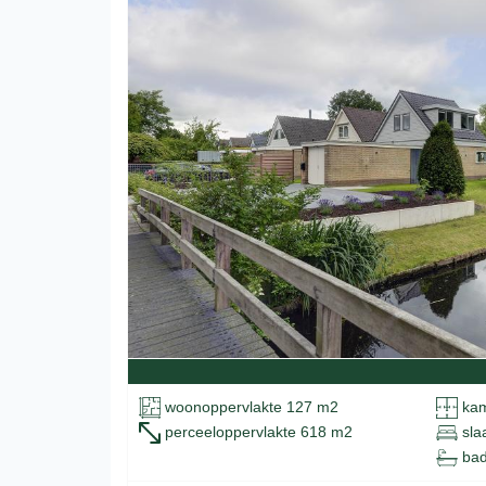
woonoppervlakte 127 m2
kam
perceeloppervlakte 618 m2
sla
bad