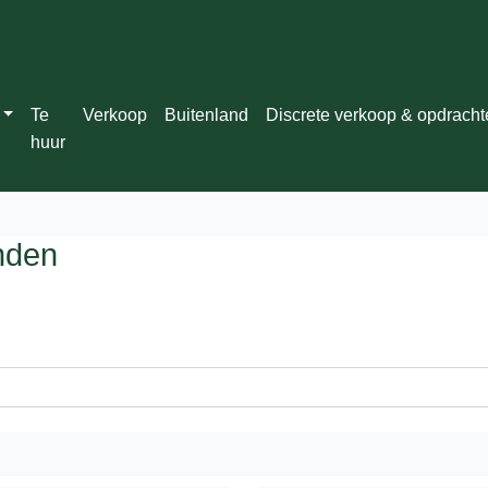
Te
Verkoop
Buitenland
Discrete verkoop & opdrach
huur
nden