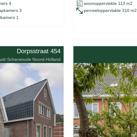
ers 4
woonoppervlakte 113 m2
apkamers 3
perceeloppervlakte 310 m2
kamers 1
Dorpsstraat 454
uid-Scharwoude Noord-Holland