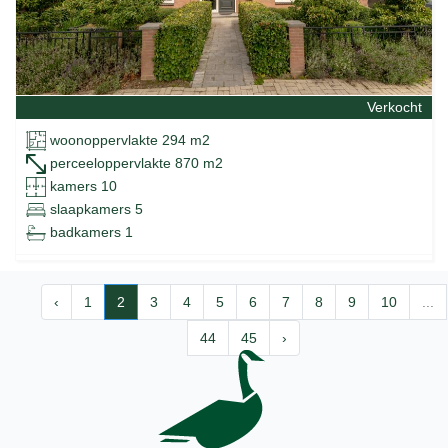
Verkocht
woonoppervlakte 294 m2
perceeloppervlakte 870 m2
kamers 10
slaapkamers 5
badkamers 1
‹
1
2
3
4
5
6
7
8
9
10
...
44
45
›