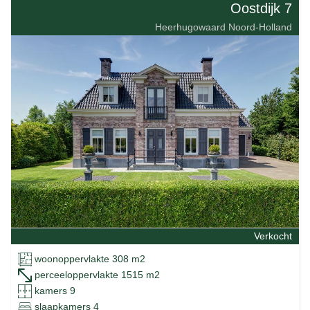
Oostdijk 7
Heerhugowaard Noord-Holland
Verkocht
woonoppervlakte 308 m2
perceeloppervlakte 1515 m2
kamers 9
slaapkamers 4