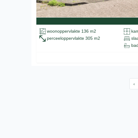
woonoppervlakte 136 m2
kam
perceeloppervlakte 305 m2
sla
bad
‹