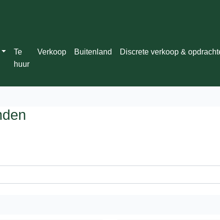
Te
Verkoop
Buitenland
Discrete verkoop & opdrach
huur
nden