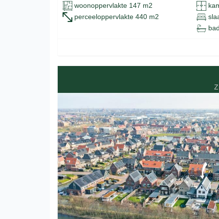
woonoppervlakte 147 m2
kam
perceeloppervlakte 440 m2
sla
bad
Z