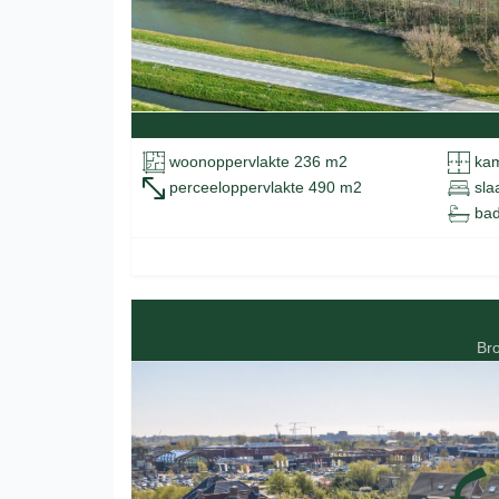
woonoppervlakte 236 m2
kam
perceeloppervlakte 490 m2
sla
bad
Br