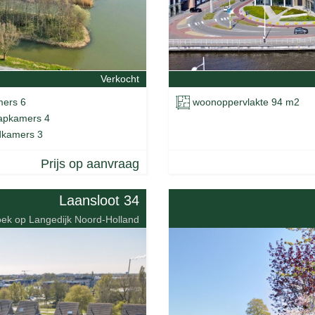
Verkocht
ers 6
woonoppervlakte 94 m2
apkamers 4
kamers 3
Prijs op aanvraag
Laansloot 34
oek op Langedijk Noord-Holland