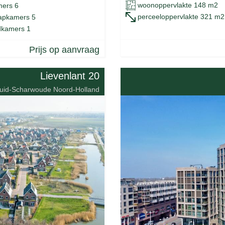
woonoppervlakte 148 m2
ers 6
perceeloppervlakte 321 m2
apkamers 5
kamers 1
Prijs op aanvraag
Lievenlant 20
uid-Scharwoude Noord-Holland