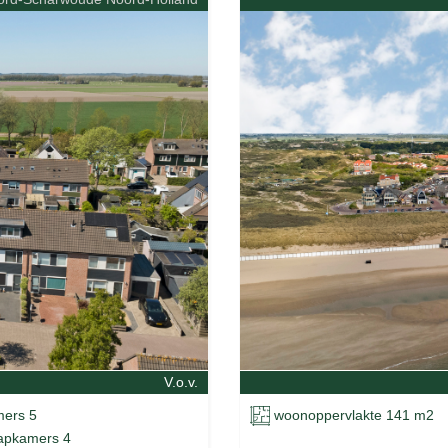
V.o.v.
ers 5
woonoppervlakte 141 m2
apkamers 4