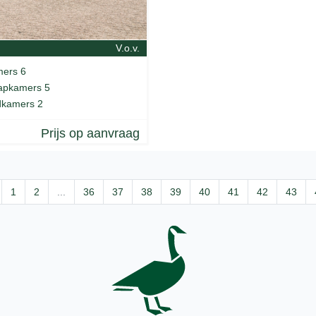
V.o.v.
ers 6
apkamers 5
kamers 2
Prijs op aanvraag
1
2
...
36
37
38
39
40
41
42
43