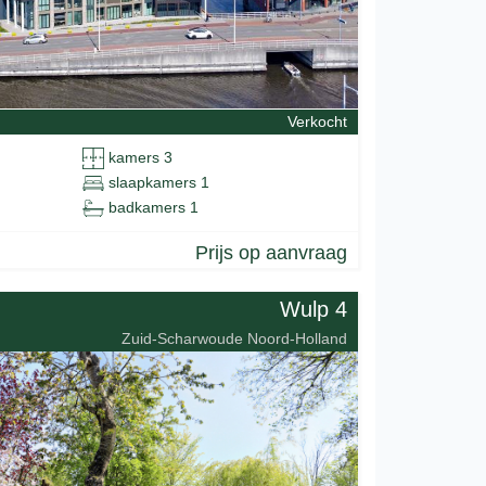
Verkocht
kamers 3
slaapkamers 1
badkamers 1
Prijs op aanvraag
Wulp 4
Zuid-Scharwoude Noord-Holland