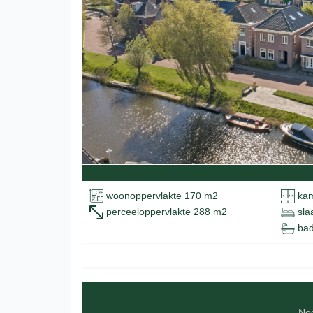
woonoppervlakte 170 m2
kam
perceeloppervlakte 288 m2
sla
bad
No