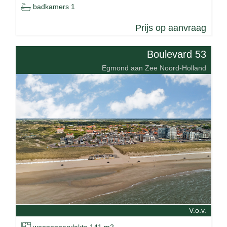
badkamers 1
Prijs op aanvraag
Boulevard 53
Egmond aan Zee Noord-Holland
V.o.v.