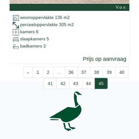
V.o.v.
woonoppervlakte 136 m2
perceeloppervlakte 305 m2
kamers 6
slaapkamers 5
badkamers 2
Prijs op aanvraag
‹
1
2
...
36
37
38
39
40
41
42
43
44
45