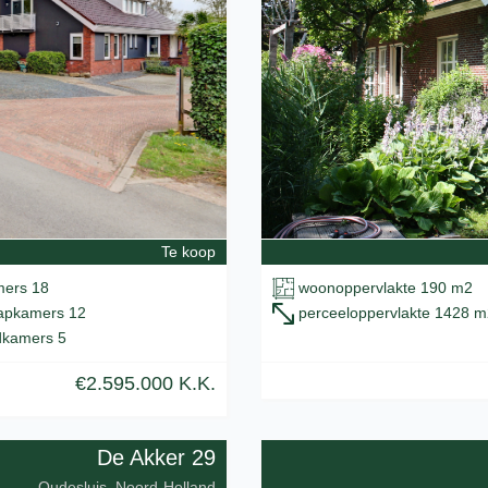
Te koop
woonoppervlakte 190 m2
ers 18
perceeloppervlakte 1428 m
apkamers 12
kamers 5
€2.595.000 K.K.
De Akker 29
Oudesluis, Noord-Holland