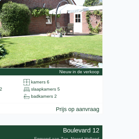
Nieuw in de verkoop
kamers 6
2
slaapkamers 5
badkamers 2
Prijs op aanvraag
Boulevard 12
Egmond aan Zee, Noord-Holland