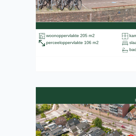
woonoppervlakte 205 m2
kam
perceeloppervlakte 106 m2
sla
bad