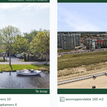
Te koop
ers 10
woonoppervlakte 165 m2
apkamers 6