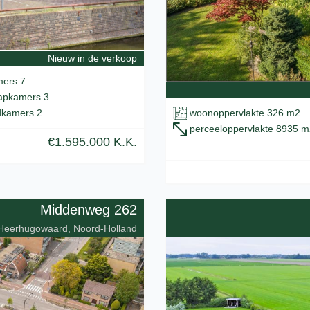
Nieuw in de verkoop
ers 7
apkamers 3
woonoppervlakte 326 m2
kamers 2
perceeloppervlakte 8935 m
€1.595.000 K.K.
Middenweg 262
Heerhugowaard, Noord-Holland