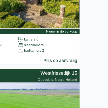
Nieuw in de verkoop
kamers 8
2
slaapkamers 5
badkamers 2
Prijs op aanvraag
Westfriesedijk 15
Oudesluis, Noord-Holland