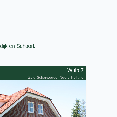
ijk en Schoorl.
Wulp 7
Zuid-Scharwoude, Noord-Holland